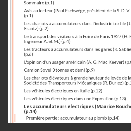
Sommaire
(p.1)
Avis au lecteur (Paul Eschwège, président de la S. D. V. 
(p.1)
Les chariots à accumulateurs dans l'industrie textile (J
Frantz)
(p.2)
Le transport des visiteurs à la Foire de Paris 1927 (H. 
Ingénieur A. et M.)
(p.4)
Les tracteurs à accumulateurs dans les gares (R. Sabli
(p.6)
L'opinion d'un usager américain (A. G. Mac Keever)
(p.
Camion Sovel 3 tonnes et demi
(p.9)
Les chariots élévateurs à grande hauteur de levée de l
Société des Transporteurs Mécaniques (R. Duriez)
(p.
Les véhicules électriques en Italie
(p.12)
Les véhicules électriques dans une Exposition
(p.13)
Les accumulateurs électriques (Maurice Bouch
(p.14)
Première partie : accumulateur au plomb
(p.14)
Droits réservés - CNAM
Les nouveaux tarifs de la Compagnie Parisienne de