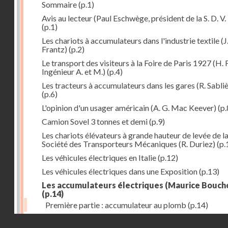
Sommaire
(p.1)
Avis au lecteur (Paul Eschwège, président de la S. D. V. 
(p.1)
Les chariots à accumulateurs dans l'industrie textile (J
Frantz)
(p.2)
Le transport des visiteurs à la Foire de Paris 1927 (H. 
Ingénieur A. et M.)
(p.4)
Les tracteurs à accumulateurs dans les gares (R. Sabli
(p.6)
L'opinion d'un usager américain (A. G. Mac Keever)
(p.
Camion Sovel 3 tonnes et demi
(p.9)
Les chariots élévateurs à grande hauteur de levée de l
Société des Transporteurs Mécaniques (R. Duriez)
(p.
Les véhicules électriques en Italie
(p.12)
Les véhicules électriques dans une Exposition
(p.13)
Les accumulateurs électriques (Maurice Bouch
(p.14)
Première partie : accumulateur au plomb
(p.14)
Droits réservés - CNAM
Les nouveaux tarifs de la Compagnie Parisienne de