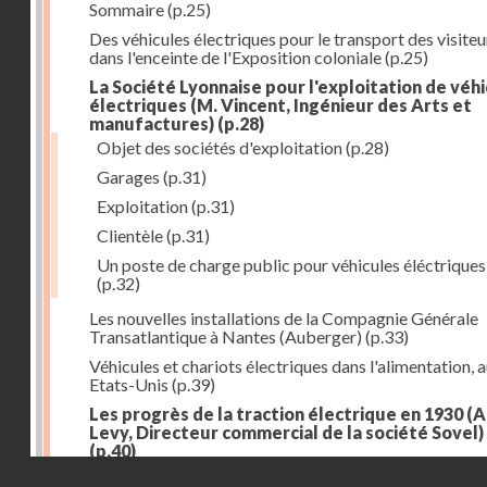
Sommaire
(p.25)
Des véhicules électriques pour le transport des visiteu
dans l'enceinte de l'Exposition coloniale
(p.25)
La Société Lyonnaise pour l'exploitation de véh
électriques (M. Vincent, Ingénieur des Arts et
manufactures)
(p.28)
Objet des sociétés d'exploitation
(p.28)
Garages
(p.31)
Exploitation
(p.31)
Clientèle
(p.31)
Un poste de charge public pour véhicules éléctriques
(p.32)
Les nouvelles installations de la Compagnie Générale
Transatlantique à Nantes (Auberger)
(p.33)
Véhicules et chariots électriques dans l'alimentation, 
Etats-Unis
(p.39)
Les progrès de la traction électrique en 1930 (
Levy, Directeur commercial de la société Sovel)
(p.40)
Droits réservés - CNAM
Principaux progrès en 1930
(p.40)