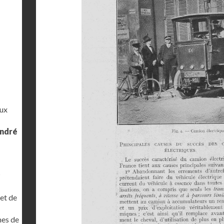
aux
André
s
 et de
mes de