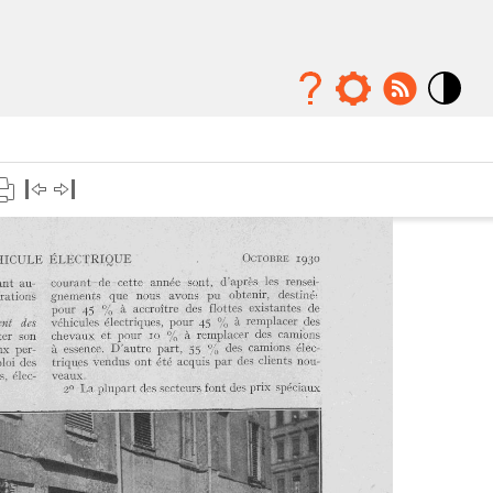
Mode
contraste
élévé