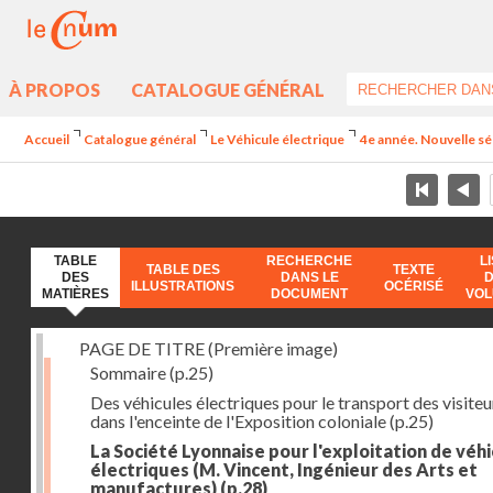
À PROPOS
CATALOGUE GÉNÉRAL
Accueil
Catalogue général
Le Véhicule électrique
4e année. Nouvelle sé
TABLE
RECHERCHE
L
TABLE DES
TEXTE
DES
DANS LE
ILLUSTRATIONS
OCÉRISÉ
MATIÈRES
DOCUMENT
VO
PAGE DE TITRE (Première image)
Sommaire
(p.25)
Des véhicules électriques pour le transport des visiteu
dans l'enceinte de l'Exposition coloniale
(p.25)
La Société Lyonnaise pour l'exploitation de véh
électriques (M. Vincent, Ingénieur des Arts et
manufactures)
(p.28)