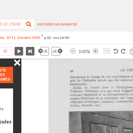
RECHERCHE AVANCÉE
rie - N°11, Octobre 1930
p.42 - vue 26/40
100%
ISTE
DES
LUMES
rs
icules