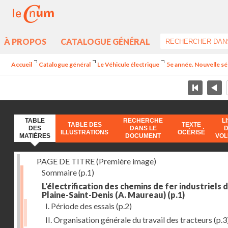
À PROPOS
CATALOGUE GÉNÉRAL
Accueil
Catalogue général
Le Véhicule électrique
5e année. Nouvelle sér
TABLE
RECHERCHE
L
TABLE DES
TEXTE
DES
DANS LE
ILLUSTRATIONS
OCÉRISÉ
MATIÈRES
DOCUMENT
VO
PAGE DE TITRE (Première image)
Sommaire
(p.1)
L'électrification des chemins de fer industriels d
Plaine-Saint-Denis (A. Maureau)
(p.1)
I. Période des essais
(p.2)
II. Organisation générale du travail des tracteurs
(p.3