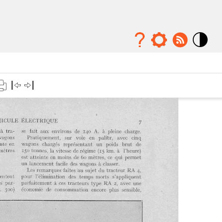
Mode
contraste
élévé