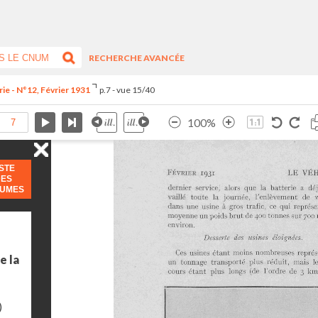
RECHERCHE AVANCÉE
ie - N°12, Février 1931
p.7 - vue 15/40
100%
ISTE
DES
LUMES
e la
)