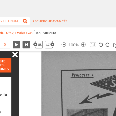
RECHERCHE AVANCÉE
ie - N°12, Février 1931
n.n. - vue 2/40
100%
ISTE
DES
LUMES
e la
)