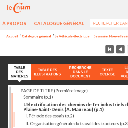
À PROPOS
CATALOGUE GÉNÉRAL
Accueil
Catalogue général
Le Véhicule électrique
5e année. Nouvelle sér
TABLE
RECHERCHE
L
TABLE DES
TEXTE
DES
DANS LE
ILLUSTRATIONS
OCÉRISÉ
MATIÈRES
DOCUMENT
VO
PAGE DE TITRE (Première image)
Sommaire
(p.1)
L'électrification des chemins de fer industriels d
Plaine-Saint-Denis (A. Maureau)
(p.1)
I. Période des essais
(p.2)
II. Organisation générale du travail des tracteurs
(p.3