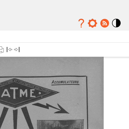
Mode
contraste
élévé