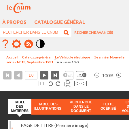
À PROPOS
CATALOGUE GÉNÉRAL
RECHERCHE AVANCÉE
Mode
contraste
Accueil
Catalogue général
Le Véhicule électrique
5e année. Nouvelle
élévé
série - N°13, Septembre 1931
n.n. - vue 1/40
100%
TABLE
RECHERCHE
L
TABLE DES
TEXTE
DES
DANS LE
ILLUSTRATIONS
OCÉRISÉ
MATIÈRES
DOCUMENT
VO
PAGE DE TITRE (Première image)