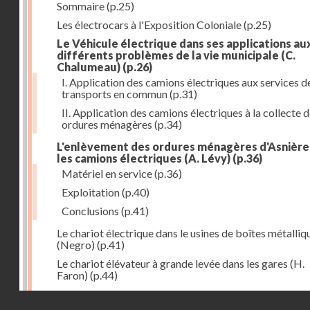
Sommaire
(p.25)
Les électrocars à l'Exposition Coloniale
(p.25)
Le Véhicule électrique dans ses applications au
différents problèmes de la vie municipale (C.
Chalumeau)
(p.26)
I. Application des camions électriques aux services d
transports en commun
(p.31)
II. Application des camions électriques à la collecte 
ordures ménagères
(p.34)
L'enlèvement des ordures ménagères d'Asnière
les camions électriques (A. Lévy)
(p.36)
Matériel en service
(p.36)
Exploitation
(p.40)
Conclusions
(p.41)
Le chariot électrique dans le usines de boîtes métalliq
(Negro)
(p.41)
Le chariot élévateur à grande levée dans les gares (H.
Faron)
(p.44)
Utilisation des chariots électriques à la C. G. T. à Nant
Droits réservés - CNAM
(Hurson)
(p.45)