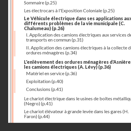
Sommaire
(p.25)
Les électrocars à l'Exposition Coloniale
(p.25)
Le Véhicule électrique dans ses applications au
différents problèmes de la vie municipale (C.
Chalumeau)
(p.26)
I. Application des camions électriques aux services d
transports en commun
(p.31)
II. Application des camions électriques à la collecte 
ordures ménagères
(p.34)
L'enlèvement des ordures ménagères d'Asnière
les camions électriques (A. Lévy)
(p.36)
Matériel en service
(p.36)
Exploitation
(p.40)
Conclusions
(p.41)
Le chariot électrique dans le usines de boîtes métalliq
(Negro)
(p.41)
Le chariot élévateur à grande levée dans les gares (H.
Faron)
(p.44)
Utilisation des chariots électriques à la C. G. T. à Nant
Droits réservés - CNAM
(Hurson)
(p.45)