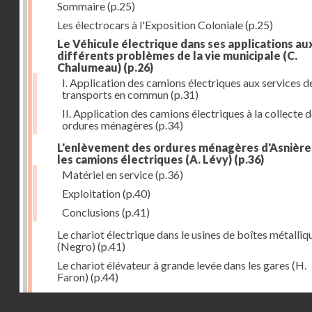
Sommaire
(p.25)
Les électrocars à l'Exposition Coloniale
(p.25)
Le Véhicule électrique dans ses applications au
différents problèmes de la vie municipale (C.
Chalumeau)
(p.26)
I. Application des camions électriques aux services d
transports en commun
(p.31)
II. Application des camions électriques à la collecte 
ordures ménagères
(p.34)
L'enlèvement des ordures ménagères d'Asnière
les camions électriques (A. Lévy)
(p.36)
Matériel en service
(p.36)
Exploitation
(p.40)
Conclusions
(p.41)
Le chariot électrique dans le usines de boîtes métalliq
(Negro)
(p.41)
Le chariot élévateur à grande levée dans les gares (H.
Faron)
(p.44)
Utilisation des chariots électriques à la C. G. T. à Nant
Droits réservés - CNAM
(Hurson)
(p.45)