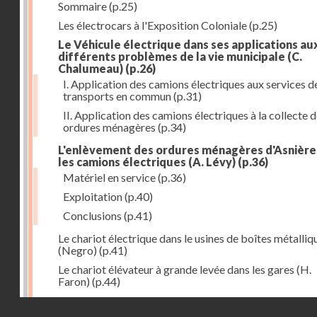
Sommaire
(p.25)
Les électrocars à l'Exposition Coloniale
(p.25)
Le Véhicule électrique dans ses applications au
différents problèmes de la vie municipale (C.
Chalumeau)
(p.26)
I. Application des camions électriques aux services d
transports en commun
(p.31)
II. Application des camions électriques à la collecte 
ordures ménagères
(p.34)
L'enlèvement des ordures ménagères d'Asnière
les camions électriques (A. Lévy)
(p.36)
Matériel en service
(p.36)
Exploitation
(p.40)
Conclusions
(p.41)
Le chariot électrique dans le usines de boîtes métalliq
(Negro)
(p.41)
Le chariot élévateur à grande levée dans les gares (H.
Faron)
(p.44)
Utilisation des chariots électriques à la C. G. T. à Nant
Droits réservés - CNAM
(Hurson)
(p.45)