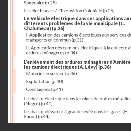
Sommaire
(p.25)
Les électrocars à l'Exposition Coloniale
(p.25)
Le Véhicule électrique dans ses applications au
différents problèmes de la vie municipale (C.
Chalumeau)
(p.26)
I. Application des camions électriques aux services d
transports en commun
(p.31)
II. Application des camions électriques à la collecte 
ordures ménagères
(p.34)
L'enlèvement des ordures ménagères d'Asnière
les camions électriques (A. Lévy)
(p.36)
Matériel en service
(p.36)
Exploitation
(p.40)
Conclusions
(p.41)
Le chariot électrique dans le usines de boîtes métalliq
(Negro)
(p.41)
Le chariot élévateur à grande levée dans les gares (H.
Faron)
(p.44)
Utilisation des chariots électriques à la C. G. T. à Nant
Droits réservés - CNAM
(Hurson)
(p.45)