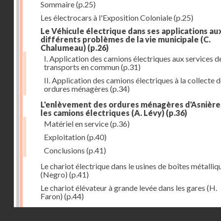
Sommaire
(p.25)
Les électrocars à l'Exposition Coloniale
(p.25)
Le Véhicule électrique dans ses applications au
différents problèmes de la vie municipale (C.
Chalumeau)
(p.26)
I. Application des camions électriques aux services d
transports en commun
(p.31)
II. Application des camions électriques à la collecte 
ordures ménagères
(p.34)
L'enlèvement des ordures ménagères d'Asnière
les camions électriques (A. Lévy)
(p.36)
Matériel en service
(p.36)
Exploitation
(p.40)
Conclusions
(p.41)
Le chariot électrique dans le usines de boîtes métalliq
(Negro)
(p.41)
Le chariot élévateur à grande levée dans les gares (H.
Faron)
(p.44)
Utilisation des chariots électriques à la C. G. T. à Nant
Droits réservés - CNAM
(Hurson)
(p.45)