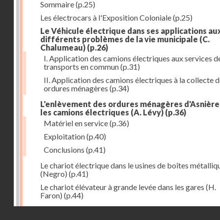
Sommaire
(p.25)
Les électrocars à l'Exposition Coloniale
(p.25)
Le Véhicule électrique dans ses applications au
différents problèmes de la vie municipale (C.
Chalumeau)
(p.26)
I. Application des camions électriques aux services d
transports en commun
(p.31)
II. Application des camions électriques à la collecte 
ordures ménagères
(p.34)
L'enlèvement des ordures ménagères d'Asnière
les camions électriques (A. Lévy)
(p.36)
Matériel en service
(p.36)
Exploitation
(p.40)
Conclusions
(p.41)
Le chariot électrique dans le usines de boîtes métalliq
(Negro)
(p.41)
Le chariot élévateur à grande levée dans les gares (H.
Faron)
(p.44)
Utilisation des chariots électriques à la C. G. T. à Nant
Droits réservés - CNAM
(Hurson)
(p.45)