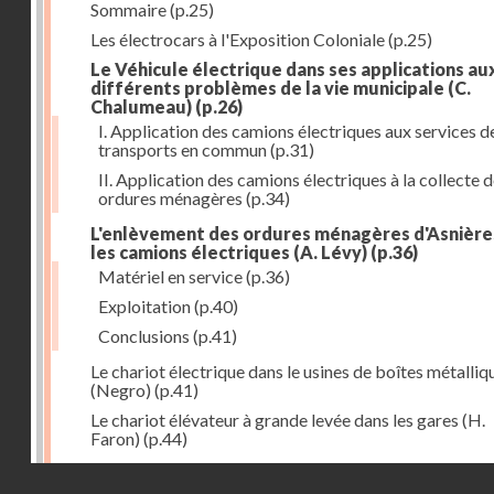
Sommaire
(p.25)
Les électrocars à l'Exposition Coloniale
(p.25)
Le Véhicule électrique dans ses applications au
différents problèmes de la vie municipale (C.
Chalumeau)
(p.26)
I. Application des camions électriques aux services d
transports en commun
(p.31)
II. Application des camions électriques à la collecte 
ordures ménagères
(p.34)
L'enlèvement des ordures ménagères d'Asnière
les camions électriques (A. Lévy)
(p.36)
Matériel en service
(p.36)
Exploitation
(p.40)
Conclusions
(p.41)
Le chariot électrique dans le usines de boîtes métalliq
(Negro)
(p.41)
Le chariot élévateur à grande levée dans les gares (H.
Faron)
(p.44)
Utilisation des chariots électriques à la C. G. T. à Nant
Droits réservés - CNAM
(Hurson)
(p.45)