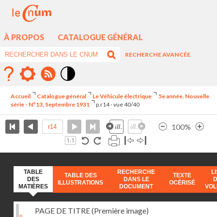
À PROPOS
CATALOGUE GÉNÉRAL
RECHERCHE AVANCÉE
Mode
contraste
Accueil
Catalogue général
Le Véhicule électrique
5e année. Nouvelle
élévé
série - N°13, Septembre 1931
p.r14 - vue 40/40
100%
TABLE
RECHERCHE
L
TABLE DES
TEXTE
DES
DANS LE
ILLUSTRATIONS
OCÉRISÉ
MATIÈRES
DOCUMENT
VO
PAGE DE TITRE (Première image)