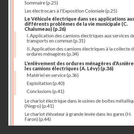
Sommaire
(p.25)
Les électrocars à l'Exposition Coloniale
(p.25)
Le Véhicule électrique dans ses applications au
différents problèmes de la vie municipale (C.
Chalumeau)
(p.26)
I. Application des camions électriques aux services d
transports en commun
(p.31)
II. Application des camions électriques à la collecte 
ordures ménagères
(p.34)
L'enlèvement des ordures ménagères d'Asnière
les camions électriques (A. Lévy)
(p.36)
Matériel en service
(p.36)
Exploitation
(p.40)
Conclusions
(p.41)
Le chariot électrique dans le usines de boîtes métalliq
(Negro)
(p.41)
Le chariot élévateur à grande levée dans les gares (H.
Faron)
(p.44)
Utilisation des chariots électriques à la C. G. T. à Nant
Droits réservés - CNAM
(Hurson)
(p.45)