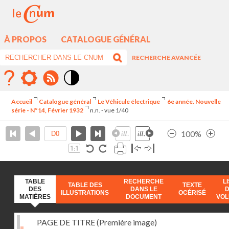
À PROPOS
CATALOGUE GÉNÉRAL
RECHERCHE AVANCÉE
Mode
contraste
Accueil
Catalogue général
Le Véhicule électrique
6e année. Nouvelle
élévé
série - N°14, Février 1932
n.n. - vue 1/40
100%
TABLE
RECHERCHE
L
TABLE DES
TEXTE
DES
DANS LE
ILLUSTRATIONS
OCÉRISÉ
MATIÈRES
DOCUMENT
VO
PAGE DE TITRE (Première image)