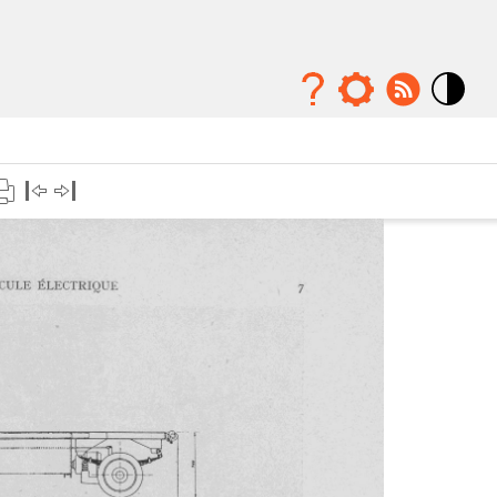
Mode
contraste
élévé