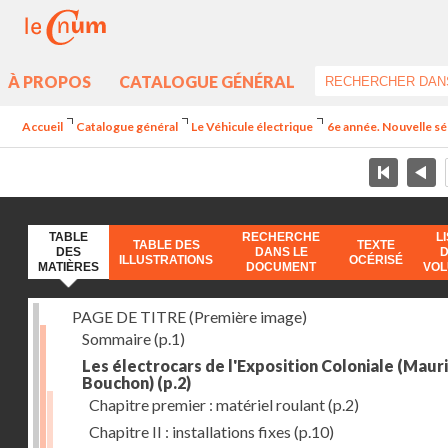
À PROPOS
CATALOGUE GÉNÉRAL
Accueil
Catalogue général
Le Véhicule électrique
6e année. Nouvelle sér
TABLE
RECHERCHE
L
TABLE DES
TEXTE
DES
DANS LE
ILLUSTRATIONS
OCÉRISÉ
MATIÈRES
DOCUMENT
VO
PAGE DE TITRE (Première image)
Sommaire
(p.1)
Les électrocars de l'Exposition Coloniale (Maur
Bouchon)
(p.2)
Chapitre premier : matériel roulant
(p.2)
Chapitre II : installations fixes
(p.10)