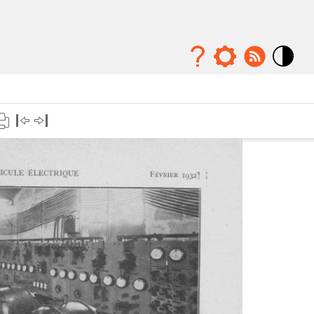
Mode
contraste
élévé