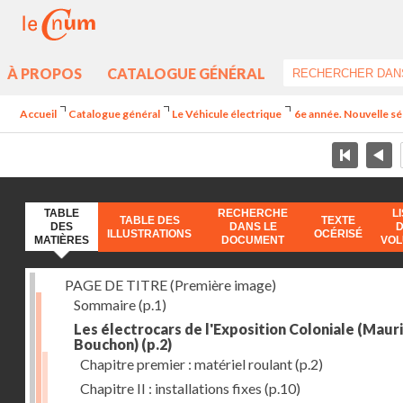
À PROPOS
CATALOGUE GÉNÉRAL
Accueil
Catalogue général
Le Véhicule électrique
6e année. Nouvelle sér
TABLE
RECHERCHE
L
TABLE DES
TEXTE
DES
DANS LE
ILLUSTRATIONS
OCÉRISÉ
MATIÈRES
DOCUMENT
VO
PAGE DE TITRE (Première image)
Sommaire
(p.1)
Les électrocars de l'Exposition Coloniale (Maur
Bouchon)
(p.2)
Chapitre premier : matériel roulant
(p.2)
Chapitre II : installations fixes
(p.10)