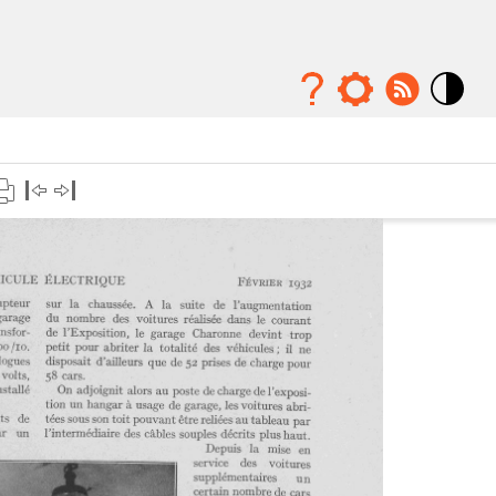
Mode
contraste
élévé