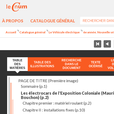
À PROPOS
CATALOGUE GÉNÉRAL
Accueil
Catalogue général
Le Véhicule électrique
6e année. Nouvelle sér
TABLE
RECHERCHE
L
TABLE DES
TEXTE
DES
DANS LE
ILLUSTRATIONS
OCÉRISÉ
MATIÈRES
DOCUMENT
VO
PAGE DE TITRE (Première image)
Sommaire
(p.1)
Les électrocars de l'Exposition Coloniale (Maur
Bouchon)
(p.2)
Chapitre premier : matériel roulant
(p.2)
Chapitre II : installations fixes
(p.10)