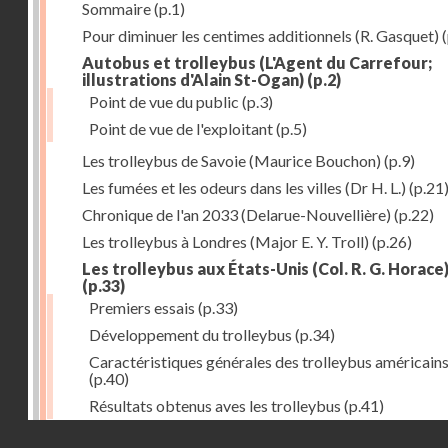
Sommaire
(p.1)
Pour diminuer les centimes additionnels (R. Gasquet)
(
Autobus et trolleybus (L'Agent du Carrefour;
illustrations d'Alain St-Ogan)
(p.2)
Point de vue du public
(p.3)
Point de vue de l'exploitant
(p.5)
Les trolleybus de Savoie (Maurice Bouchon)
(p.9)
Les fumées et les odeurs dans les villes (Dr H. L.)
(p.21
Chronique de l'an 2033 (Delarue-Nouvellière)
(p.22)
Les trolleybus à Londres (Major E. Y. Troll)
(p.26)
Les trolleybus aux États-Unis (Col. R. G. Horace
(p.33)
Premiers essais
(p.33)
Développement du trolleybus
(p.34)
Caractéristiques générales des trolleybus américain
(p.40)
Résultats obtenus aves les trolleybus
(p.41)
Droits réservés - CNAM
Tracteurs à accumulateurs à l'usine à gaz de