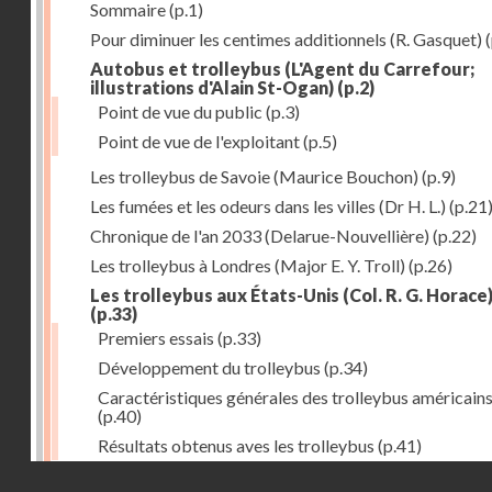
Sommaire
(p.1)
Pour diminuer les centimes additionnels (R. Gasquet)
(
Autobus et trolleybus (L'Agent du Carrefour;
illustrations d'Alain St-Ogan)
(p.2)
Point de vue du public
(p.3)
Point de vue de l'exploitant
(p.5)
Les trolleybus de Savoie (Maurice Bouchon)
(p.9)
Les fumées et les odeurs dans les villes (Dr H. L.)
(p.21
Chronique de l'an 2033 (Delarue-Nouvellière)
(p.22)
Les trolleybus à Londres (Major E. Y. Troll)
(p.26)
Les trolleybus aux États-Unis (Col. R. G. Horace
(p.33)
Premiers essais
(p.33)
Développement du trolleybus
(p.34)
Caractéristiques générales des trolleybus américain
(p.40)
Résultats obtenus aves les trolleybus
(p.41)
Droits réservés - CNAM
Tracteurs à accumulateurs à l'usine à gaz de