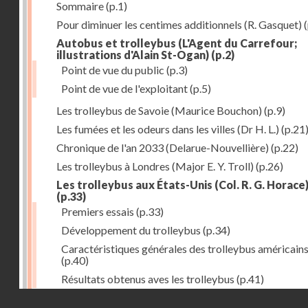
Sommaire
(p.1)
Pour diminuer les centimes additionnels (R. Gasquet)
(
Autobus et trolleybus (L'Agent du Carrefour;
illustrations d'Alain St-Ogan)
(p.2)
Point de vue du public
(p.3)
Point de vue de l'exploitant
(p.5)
Les trolleybus de Savoie (Maurice Bouchon)
(p.9)
Les fumées et les odeurs dans les villes (Dr H. L.)
(p.21
Chronique de l'an 2033 (Delarue-Nouvellière)
(p.22)
Les trolleybus à Londres (Major E. Y. Troll)
(p.26)
Les trolleybus aux États-Unis (Col. R. G. Horace
(p.33)
Premiers essais
(p.33)
Développement du trolleybus
(p.34)
Caractéristiques générales des trolleybus américain
(p.40)
Résultats obtenus aves les trolleybus
(p.41)
Droits réservés - CNAM
Tracteurs à accumulateurs à l'usine à gaz de