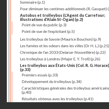
Sommaire
(p.1)
Pour diminuer les centimes additionnels (R. Gasquet)
(
Autobus et trolleybus (L'Agent du Carrefour;
illustrations d'Alain St-Ogan)
(p.2)
Point de vue du public
(p.3)
Point de vue de l'exploitant
(p.5)
Les trolleybus de Savoie (Maurice Bouchon)
(p.9)
Les fumées et les odeurs dans les villes (Dr H. L.)
(p.21
Chronique de l'an 2033 (Delarue-Nouvellière)
(p.22)
Les trolleybus à Londres (Major E. Y. Troll)
(p.26)
Les trolleybus aux États-Unis (Col. R. G. Horace
(p.33)
Premiers essais
(p.33)
Développement du trolleybus
(p.34)
Caractéristiques générales des trolleybus américain
(p.40)
Résultats obtenus aves les trolleybus
(p.41)
Droits réservés - CNAM
Tracteurs à accumulateurs à l'usine à gaz de