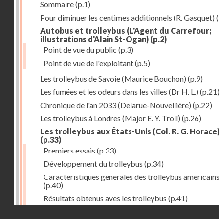
Sommaire
(p.1)
Pour diminuer les centimes additionnels (R. Gasquet)
(
Autobus et trolleybus (L'Agent du Carrefour;
illustrations d'Alain St-Ogan)
(p.2)
Point de vue du public
(p.3)
Point de vue de l'exploitant
(p.5)
Les trolleybus de Savoie (Maurice Bouchon)
(p.9)
Les fumées et les odeurs dans les villes (Dr H. L.)
(p.21
Chronique de l'an 2033 (Delarue-Nouvellière)
(p.22)
Les trolleybus à Londres (Major E. Y. Troll)
(p.26)
Les trolleybus aux États-Unis (Col. R. G. Horace
(p.33)
Premiers essais
(p.33)
Développement du trolleybus
(p.34)
Caractéristiques générales des trolleybus américain
(p.40)
Résultats obtenus aves les trolleybus
(p.41)
Droits réservés - CNAM
Tracteurs à accumulateurs à l'usine à gaz de