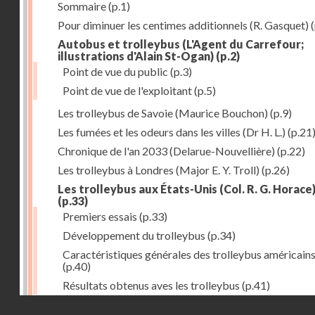
Sommaire
(p.1)
Pour diminuer les centimes additionnels (R. Gasquet)
(
Autobus et trolleybus (L'Agent du Carrefour;
illustrations d'Alain St-Ogan)
(p.2)
Point de vue du public
(p.3)
Point de vue de l'exploitant
(p.5)
Les trolleybus de Savoie (Maurice Bouchon)
(p.9)
Les fumées et les odeurs dans les villes (Dr H. L.)
(p.21
Chronique de l'an 2033 (Delarue-Nouvellière)
(p.22)
Les trolleybus à Londres (Major E. Y. Troll)
(p.26)
Les trolleybus aux États-Unis (Col. R. G. Horace
(p.33)
Premiers essais
(p.33)
Développement du trolleybus
(p.34)
Caractéristiques générales des trolleybus américain
(p.40)
Résultats obtenus aves les trolleybus
(p.41)
Droits réservés - CNAM
Tracteurs à accumulateurs à l'usine à gaz de