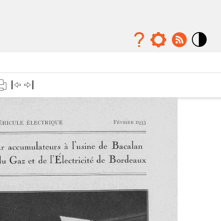
Mode
contraste
élévé