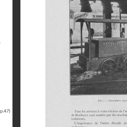
)
)
s
(p.47)