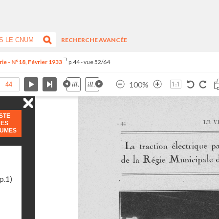
RECHERCHE AVANCÉE
ie - N°18, Février 1933
p.44 - vue 52/64
100%
ISTE
DES
LUMES
p.1)