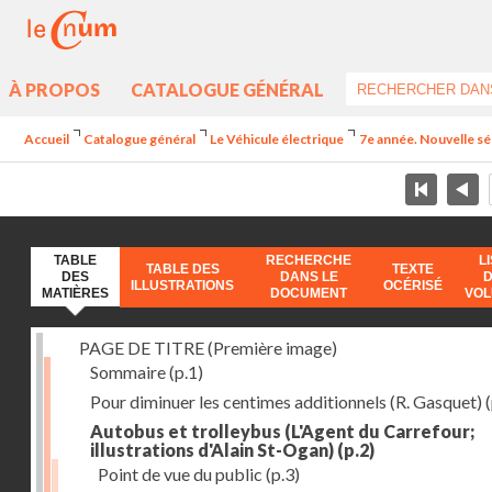
À PROPOS
CATALOGUE GÉNÉRAL
Accueil
Catalogue général
Le Véhicule électrique
7e année. Nouvelle sér
TABLE
RECHERCHE
L
TABLE DES
TEXTE
DES
DANS LE
ILLUSTRATIONS
OCÉRISÉ
MATIÈRES
DOCUMENT
VO
PAGE DE TITRE (Première image)
Sommaire
(p.1)
Pour diminuer les centimes additionnels (R. Gasquet)
(
Autobus et trolleybus (L'Agent du Carrefour;
illustrations d'Alain St-Ogan)
(p.2)
Point de vue du public
(p.3)