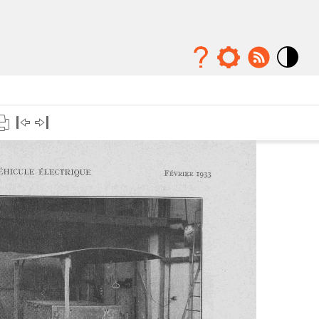
Mode
contraste
élévé