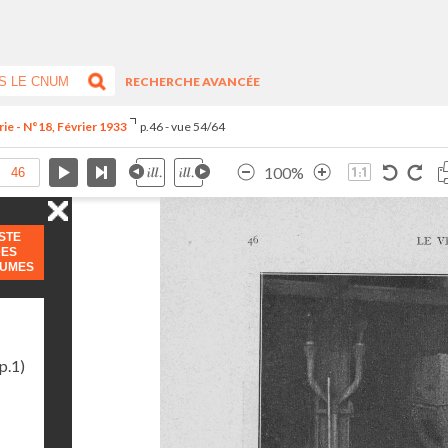
RECHERCHE AVANCÉE
ie - N°18, Février 1933
p.46 - vue 54/64
100%
ISTE
DES
LUMES
p.1)