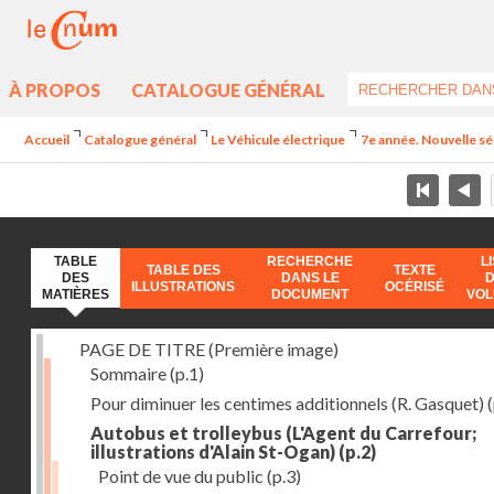
À PROPOS
CATALOGUE GÉNÉRAL
Accueil
Catalogue général
Le Véhicule électrique
7e année. Nouvelle sér
TABLE
RECHERCHE
L
TABLE DES
TEXTE
DES
DANS LE
ILLUSTRATIONS
OCÉRISÉ
MATIÈRES
DOCUMENT
VO
PAGE DE TITRE (Première image)
Sommaire
(p.1)
Pour diminuer les centimes additionnels (R. Gasquet)
(
Autobus et trolleybus (L'Agent du Carrefour;
illustrations d'Alain St-Ogan)
(p.2)
Point de vue du public
(p.3)