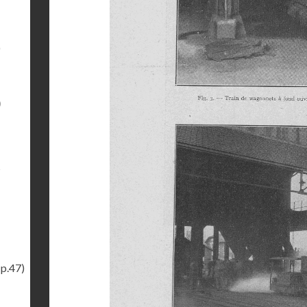
)
)
s
(p.47)