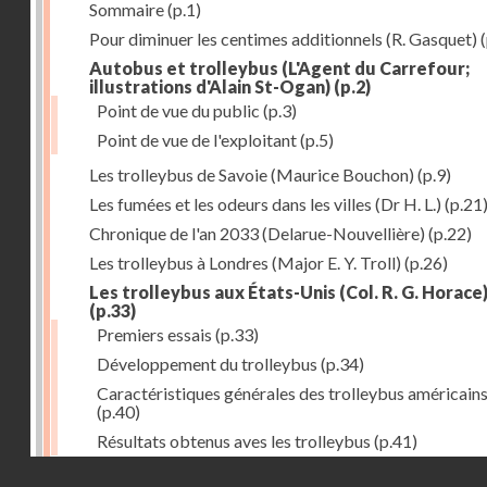
Sommaire
(p.1)
Pour diminuer les centimes additionnels (R. Gasquet)
(
Autobus et trolleybus (L'Agent du Carrefour;
illustrations d'Alain St-Ogan)
(p.2)
Point de vue du public
(p.3)
Point de vue de l'exploitant
(p.5)
Les trolleybus de Savoie (Maurice Bouchon)
(p.9)
Les fumées et les odeurs dans les villes (Dr H. L.)
(p.21
Chronique de l'an 2033 (Delarue-Nouvellière)
(p.22)
Les trolleybus à Londres (Major E. Y. Troll)
(p.26)
Les trolleybus aux États-Unis (Col. R. G. Horace
(p.33)
Premiers essais
(p.33)
Développement du trolleybus
(p.34)
Caractéristiques générales des trolleybus américain
(p.40)
Résultats obtenus aves les trolleybus
(p.41)
Droits réservés - CNAM
Tracteurs à accumulateurs à l'usine à gaz de