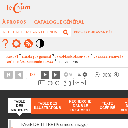
À PROPOS
CATALOGUE GÉNÉRAL
RECHERCHE AVANCÉE
Mode
contraste
Accueil
Catalogue général
Le Véhicule électrique
7e année. Nouvelle
élévé
série - N°20, Septembre 1933
n.n. - vue 1/40
90%
TABLE
RECHERCHE
L
TABLE DES
TEXTE
DES
DANS LE
ILLUSTRATIONS
OCÉRISÉ
MATIÈRES
DOCUMENT
VO
PAGE DE TITRE (Première image)