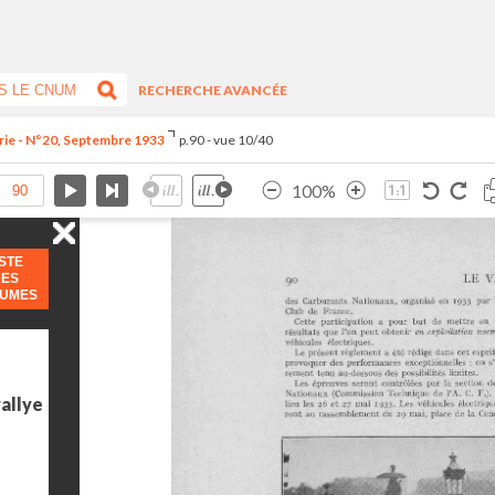
RECHERCHE AVANCÉE
rie - N°20, Septembre 1933
p.90 - vue 10/40
100%
ISTE
DES
LUMES
rallye