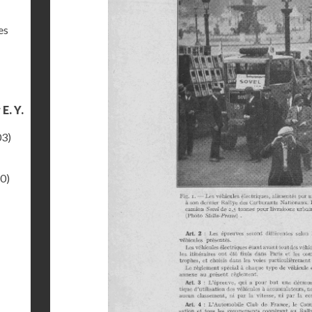
es
E. Y.
03)
0)