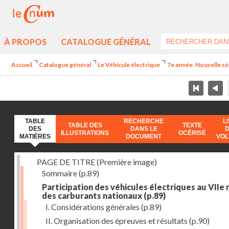
À PROPOS
CATALOGUE GÉNÉRAL
Accueil
Catalogue général
Le Véhicule électrique
7e année. Nouvelle sé
TABLE
RECHERCHE
L
TABLE DES
TEXTE
DES
DANS LE
ILLUSTRATIONS
OCÉRISÉ
MATIÈRES
DOCUMENT
VO
PAGE DE TITRE (Première image)
Sommaire
(p.89)
Participation des véhicules électriques au VIIe 
des carburants nationaux
(p.89)
I. Considérations générales
(p.89)
II. Organisation des épreuves et résultats
(p.90)