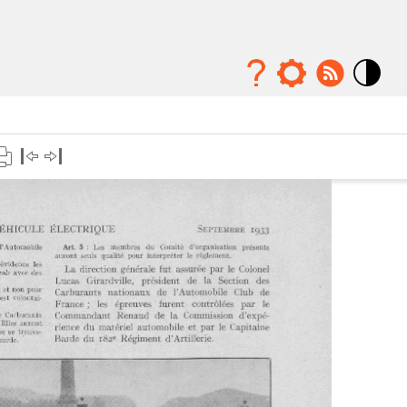
Mode
contraste
élévé