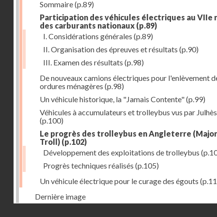
Sommaire
(p.89)
Participation des véhicules électriques au VIIe 
des carburants nationaux
(p.89)
I. Considérations générales
(p.89)
II. Organisation des épreuves et résultats
(p.90)
III. Examen des résultats
(p.98)
De nouveaux camions électriques pour l'enlèvement d
ordures ménagères
(p.98)
Un véhicule historique, la "Jamais Contente"
(p.99)
Véhicules à accumulateurs et trolleybus vus par Julhès
(p.100)
Le progrès des trolleybus en Angleterre (Major 
Troll)
(p.102)
Développement des exploitations de trolleybus
(p.1
Progrès techniques réalisés
(p.105)
Un véhicule électrique pour le curage des égouts
(p.11
Dernière image
Droits réservés - CNAM