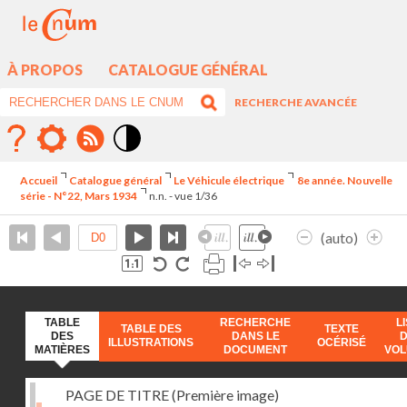
À PROPOS
CATALOGUE GÉNÉRAL
RECHERCHE AVANCÉE
Mode
contraste
Accueil
Catalogue général
Le Véhicule électrique
8e année. Nouvelle
élévé
série - N°22, Mars 1934
n.n. - vue 1/36
(auto)
TABLE
RECHERCHE
L
TABLE DES
TEXTE
DES
DANS LE
ILLUSTRATIONS
OCÉRISÉ
MATIÈRES
DOCUMENT
VO
PAGE DE TITRE (Première image)