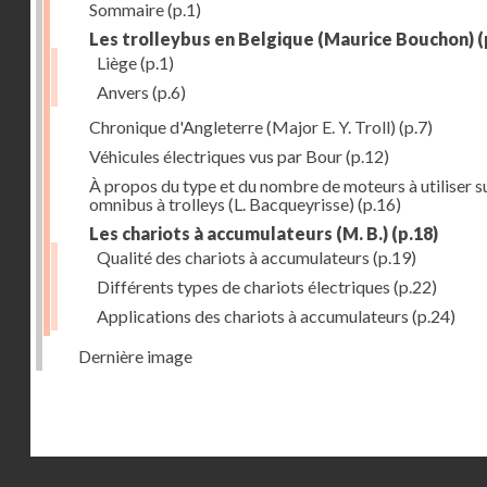
Sommaire
(p.1)
Les trolleybus en Belgique (Maurice Bouchon)
(
Liège
(p.1)
Anvers
(p.6)
Chronique d'Angleterre (Major E. Y. Troll)
(p.7)
Véhicules électriques vus par Bour
(p.12)
À propos du type et du nombre de moteurs à utiliser su
omnibus à trolleys (L. Bacqueyrisse)
(p.16)
Les chariots à accumulateurs (M. B.)
(p.18)
Qualité des chariots à accumulateurs
(p.19)
Différents types de chariots électriques
(p.22)
Applications des chariots à accumulateurs
(p.24)
Dernière image
Droits réservés - CNAM