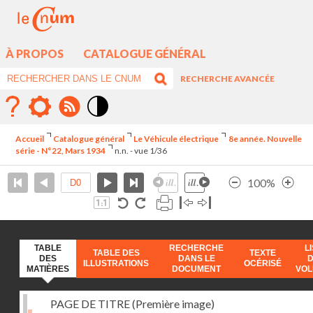
À PROPOS
CATALOGUE GÉNÉRAL
RECHERCHE AVANCÉE
Mode
contraste
Accueil
Catalogue général
Le Véhicule électrique
8e année. Nouvelle
élévé
série - N°22, Mars 1934
n.n. - vue 1/36
100%
TABLE
RECHERCHE
L
TABLE DES
TEXTE
DES
DANS LE
ILLUSTRATIONS
OCÉRISÉ
MATIÈRES
DOCUMENT
VO
PAGE DE TITRE (Première image)