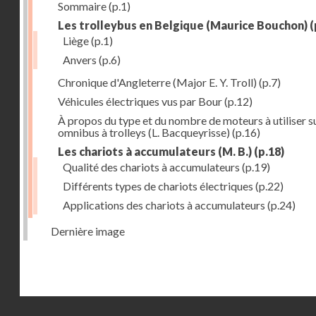
Sommaire
(p.1)
Les trolleybus en Belgique (Maurice Bouchon)
(
Liège
(p.1)
Anvers
(p.6)
Chronique d'Angleterre (Major E. Y. Troll)
(p.7)
Véhicules électriques vus par Bour
(p.12)
À propos du type et du nombre de moteurs à utiliser su
omnibus à trolleys (L. Bacqueyrisse)
(p.16)
Les chariots à accumulateurs (M. B.)
(p.18)
Qualité des chariots à accumulateurs
(p.19)
Différents types de chariots électriques
(p.22)
Applications des chariots à accumulateurs
(p.24)
Dernière image
Droits réservés - CNAM