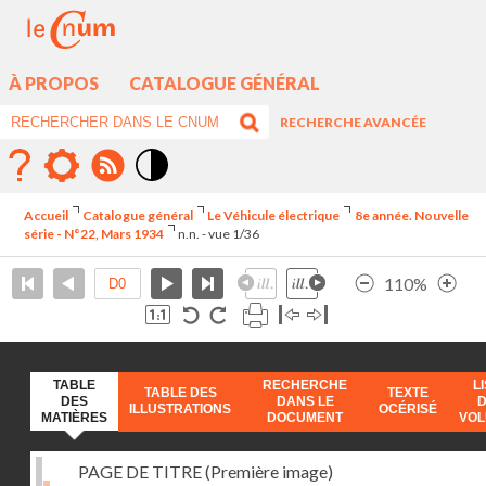
À PROPOS
CATALOGUE GÉNÉRAL
RECHERCHE AVANCÉE
Mode
contraste
Accueil
Catalogue général
Le Véhicule électrique
8e année. Nouvelle
élévé
série - N°22, Mars 1934
n.n. - vue 1/36
110%
TABLE
RECHERCHE
L
TABLE DES
TEXTE
DES
DANS LE
ILLUSTRATIONS
OCÉRISÉ
MATIÈRES
DOCUMENT
VO
PAGE DE TITRE (Première image)