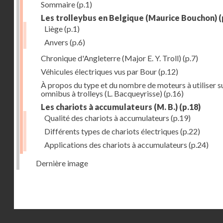
Sommaire
(p.1)
Les trolleybus en Belgique (Maurice Bouchon)
(
Liège
(p.1)
Anvers
(p.6)
Chronique d'Angleterre (Major E. Y. Troll)
(p.7)
Véhicules électriques vus par Bour
(p.12)
À propos du type et du nombre de moteurs à utiliser su
omnibus à trolleys (L. Bacqueyrisse)
(p.16)
Les chariots à accumulateurs (M. B.)
(p.18)
Qualité des chariots à accumulateurs
(p.19)
Différents types de chariots électriques
(p.22)
Applications des chariots à accumulateurs
(p.24)
Dernière image
Droits réservés - CNAM