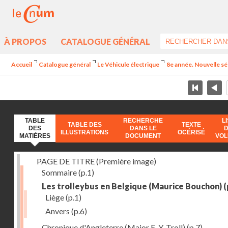
À PROPOS
CATALOGUE GÉNÉRAL
Accueil
Catalogue général
Le Véhicule électrique
8e année. Nouvelle sé
TABLE
RECHERCHE
L
TABLE DES
TEXTE
DES
DANS LE
ILLUSTRATIONS
OCÉRISÉ
MATIÈRES
DOCUMENT
VO
PAGE DE TITRE (Première image)
Sommaire
(p.1)
Les trolleybus en Belgique (Maurice Bouchon)
(
Liège
(p.1)
Anvers
(p.6)
Chronique d'Angleterre (Major E. Y. Troll)
(p.7)