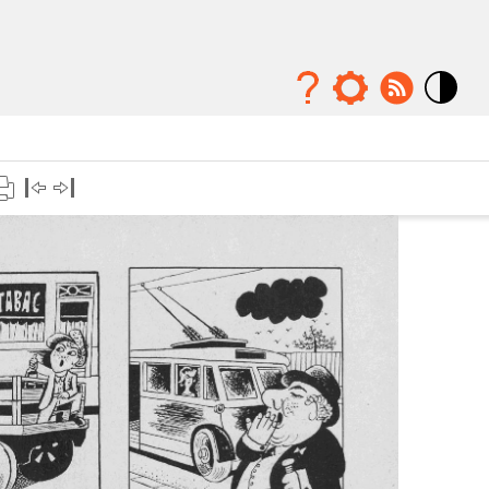
Mode
contraste
élévé