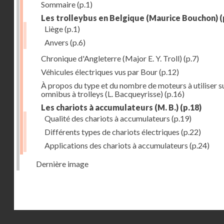
Sommaire
(p.1)
Les trolleybus en Belgique (Maurice Bouchon)
(
Liège
(p.1)
Anvers
(p.6)
Chronique d'Angleterre (Major E. Y. Troll)
(p.7)
Véhicules électriques vus par Bour
(p.12)
À propos du type et du nombre de moteurs à utiliser su
omnibus à trolleys (L. Bacqueyrisse)
(p.16)
Les chariots à accumulateurs (M. B.)
(p.18)
Qualité des chariots à accumulateurs
(p.19)
Différents types de chariots électriques
(p.22)
Applications des chariots à accumulateurs
(p.24)
Dernière image
Droits réservés - CNAM