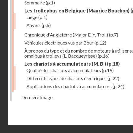
Sommaire
(p.1)
Les trolleybus en Belgique (Maurice Bouchon)
(
Liège
(p.1)
Anvers
(p.6)
Chronique d'Angleterre (Major E. Y. Troll)
(p.7)
Véhicules électriques vus par Bour
(p.12)
À propos du type et du nombre de moteurs à utiliser su
omnibus à trolleys (L. Bacqueyrisse)
(p.16)
Les chariots à accumulateurs (M. B.)
(p.18)
Qualité des chariots à accumulateurs
(p.19)
Différents types de chariots électriques
(p.22)
Applications des chariots à accumulateurs
(p.24)
Dernière image
Droits réservés - CNAM