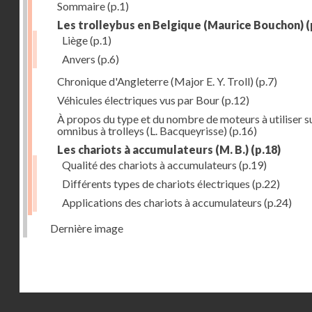
Sommaire
(p.1)
Les trolleybus en Belgique (Maurice Bouchon)
(
Liège
(p.1)
Anvers
(p.6)
Chronique d'Angleterre (Major E. Y. Troll)
(p.7)
Véhicules électriques vus par Bour
(p.12)
À propos du type et du nombre de moteurs à utiliser su
omnibus à trolleys (L. Bacqueyrisse)
(p.16)
Les chariots à accumulateurs (M. B.)
(p.18)
Qualité des chariots à accumulateurs
(p.19)
Différents types de chariots électriques
(p.22)
Applications des chariots à accumulateurs
(p.24)
Dernière image
Droits réservés - CNAM