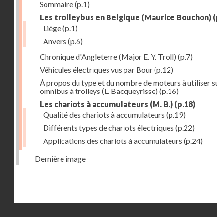
Sommaire
(p.1)
Les trolleybus en Belgique (Maurice Bouchon)
(
Liège
(p.1)
Anvers
(p.6)
Chronique d'Angleterre (Major E. Y. Troll)
(p.7)
Véhicules électriques vus par Bour
(p.12)
À propos du type et du nombre de moteurs à utiliser su
omnibus à trolleys (L. Bacqueyrisse)
(p.16)
Les chariots à accumulateurs (M. B.)
(p.18)
Qualité des chariots à accumulateurs
(p.19)
Différents types de chariots électriques
(p.22)
Applications des chariots à accumulateurs
(p.24)
Dernière image
Droits réservés - CNAM