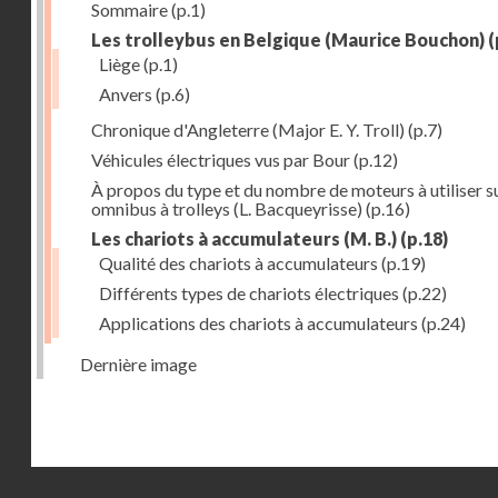
Sommaire
(p.1)
Les trolleybus en Belgique (Maurice Bouchon)
(
Liège
(p.1)
Anvers
(p.6)
Chronique d'Angleterre (Major E. Y. Troll)
(p.7)
Véhicules électriques vus par Bour
(p.12)
À propos du type et du nombre de moteurs à utiliser su
omnibus à trolleys (L. Bacqueyrisse)
(p.16)
Les chariots à accumulateurs (M. B.)
(p.18)
Qualité des chariots à accumulateurs
(p.19)
Différents types de chariots électriques
(p.22)
Applications des chariots à accumulateurs
(p.24)
Dernière image
Droits réservés - CNAM