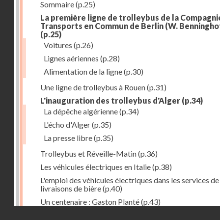
Sommaire
(p.25)
La première ligne de trolleybus de la Compagni
Transports en Commun de Berlin (W. Benningho
(p.25)
Voitures
(p.26)
Lignes aériennes
(p.28)
Alimentation de la ligne
(p.30)
Une ligne de trolleybus à Rouen
(p.31)
L'inauguration des trolleybus d'Alger
(p.34)
La dépêche algérienne
(p.34)
L'écho d'Alger
(p.35)
La presse libre
(p.35)
Trolleybus et Réveille-Matin
(p.36)
Les véhicules électriques en Italie
(p.38)
L'emploi des véhicules électriques dans les services de
livraisons de bière
(p.40)
Un centenaire : Gaston Planté
(p.43)
Droits réservés - CNAM
Inauguration des trolleybus de Bournemouth
(p.47)