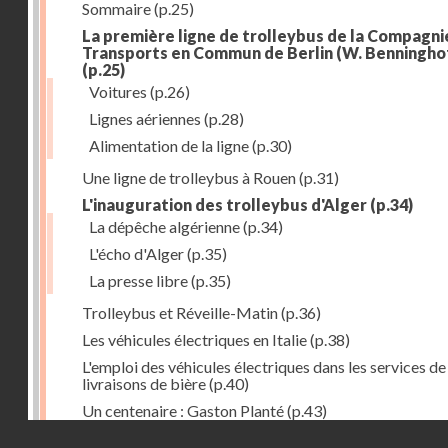
Sommaire
(p.25)
La première ligne de trolleybus de la Compagni
Transports en Commun de Berlin (W. Benningho
(p.25)
Voitures
(p.26)
Lignes aériennes
(p.28)
Alimentation de la ligne
(p.30)
Une ligne de trolleybus à Rouen
(p.31)
L'inauguration des trolleybus d'Alger
(p.34)
La dépêche algérienne
(p.34)
L'écho d'Alger
(p.35)
La presse libre
(p.35)
Trolleybus et Réveille-Matin
(p.36)
Les véhicules électriques en Italie
(p.38)
L'emploi des véhicules électriques dans les services de
livraisons de bière
(p.40)
Un centenaire : Gaston Planté
(p.43)
Droits réservés - CNAM
Inauguration des trolleybus de Bournemouth
(p.47)