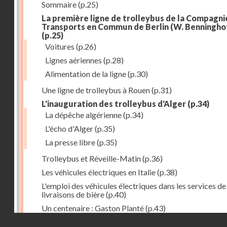
Sommaire
(p.25)
La première ligne de trolleybus de la Compagni
Transports en Commun de Berlin (W. Benningho
(p.25)
Voitures
(p.26)
Lignes aériennes
(p.28)
Alimentation de la ligne
(p.30)
Une ligne de trolleybus à Rouen
(p.31)
L'inauguration des trolleybus d'Alger
(p.34)
La dépêche algérienne
(p.34)
L'écho d'Alger
(p.35)
La presse libre
(p.35)
Trolleybus et Réveille-Matin
(p.36)
Les véhicules électriques en Italie
(p.38)
L'emploi des véhicules électriques dans les services de
livraisons de bière
(p.40)
Un centenaire : Gaston Planté
(p.43)
Droits réservés - CNAM
Inauguration des trolleybus de Bournemouth
(p.47)