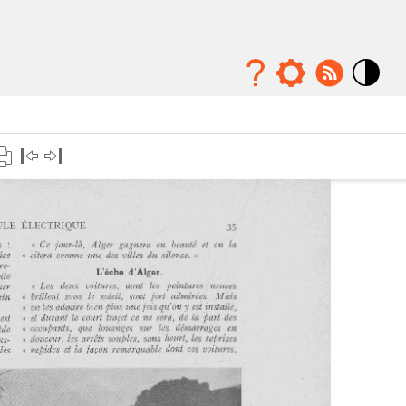
Mode
contraste
élévé