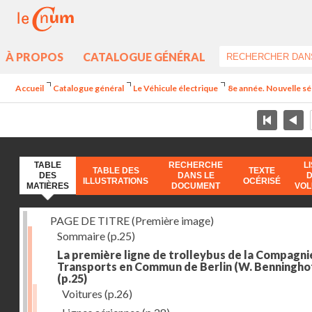
À PROPOS
CATALOGUE GÉNÉRAL
Accueil
Catalogue général
Le Véhicule électrique
8e année. Nouvelle sér
TABLE
RECHERCHE
L
TABLE DES
TEXTE
DES
DANS LE
ILLUSTRATIONS
OCÉRISÉ
MATIÈRES
DOCUMENT
VO
PAGE DE TITRE (Première image)
Sommaire
(p.25)
La première ligne de trolleybus de la Compagni
Transports en Commun de Berlin (W. Benningho
(p.25)
Voitures
(p.26)