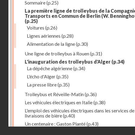
Sommaire
(p.25)
La première ligne de trolleybus de la Compagni
Transports en Commun de Berlin (W. Benningho
(p.25)
Voitures
(p.26)
Lignes aériennes
(p.28)
Alimentation de la ligne
(p.30)
Une ligne de trolleybus à Rouen
(p.31)
L'inauguration des trolleybus d'Alger
(p.34)
La dépêche algérienne
(p.34)
L'écho d'Alger
(p.35)
La presse libre
(p.35)
Trolleybus et Réveille-Matin
(p.36)
Les véhicules électriques en Italie
(p.38)
L'emploi des véhicules électriques dans les services de
livraisons de bière
(p.40)
Un centenaire : Gaston Planté
(p.43)
Droits réservés - CNAM
Inauguration des trolleybus de Bournemouth
(p.47)