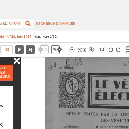
RECHERCHE AVANCÉE
ie - N°26, Juin 1935
n.n. - vue 1/32
90%
ISTE
DES
LUMES
es
8)