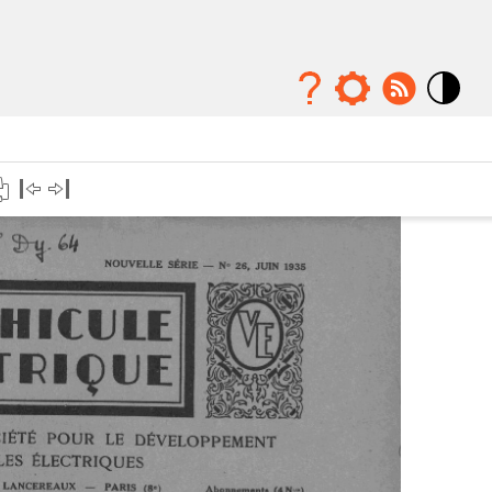
Mode
contraste
élévé