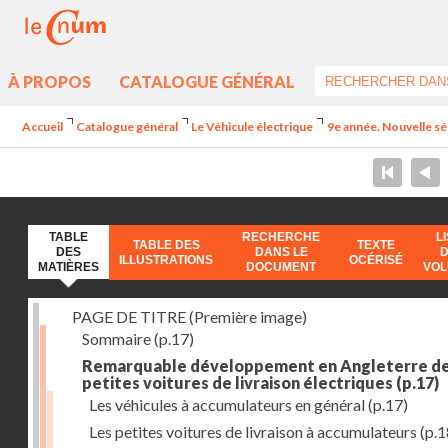
À PROPOS
CATALOGUE GÉNÉRAL
Accueil
Catalogue général
Le Véhicule électrique
9e année. Nouvelle sér
TABLE
RECHERCHE
L
TABLE DES
TEXTE
DES
DANS LE
ILLUSTRATIONS
OCÉRISÉ
MATIÈRES
DOCUMENT
VO
PAGE DE TITRE (Première image)
Sommaire
(p.17)
Remarquable développement en Angleterre d
petites voitures de livraison électriques
(p.17)
Les véhicules à accumulateurs en général
(p.17)
Les petites voitures de livraison à accumulateurs
(p.1