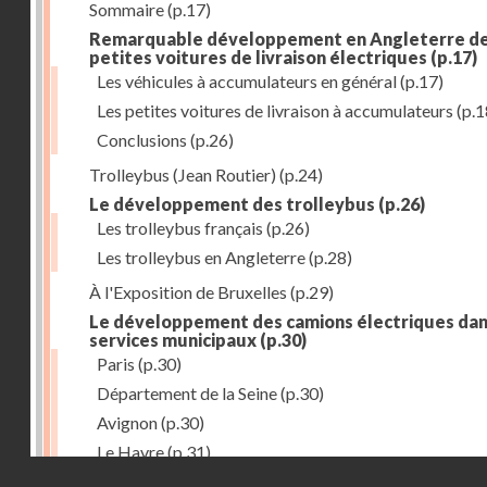
Sommaire
(p.17)
Remarquable développement en Angleterre d
petites voitures de livraison électriques
(p.17)
Les véhicules à accumulateurs en général
(p.17)
Les petites voitures de livraison à accumulateurs
(p.1
Conclusions
(p.26)
Trolleybus (Jean Routier)
(p.24)
Le développement des trolleybus
(p.26)
Les trolleybus français
(p.26)
Les trolleybus en Angleterre
(p.28)
À l'Exposition de Bruxelles
(p.29)
Le développement des camions électriques dan
services municipaux
(p.30)
Paris
(p.30)
Département de la Seine
(p.30)
Avignon
(p.30)
Le Havre
(p.31)
Droits réservés - CNAM
Toulouse
(p.31)