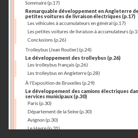
Sommaire
(p.17)
Remarquable développement en Angleterre d
petites voitures de livraison électriques
(p.17)
Les véhicules à accumulateurs en général
(p.17)
Les petites voitures de livraison à accumulateurs
(p.1
Conclusions
(p.26)
Trolleybus (Jean Routier)
(p.24)
Le développement des trolleybus
(p.26)
Les trolleybus français
(p.26)
Les trolleybus en Angleterre
(p.28)
À l'Exposition de Bruxelles
(p.29)
Le développement des camions électriques dan
services municipaux
(p.30)
Paris
(p.30)
Département de la Seine
(p.30)
Avignon
(p.30)
Le Havre
(p.31)
Droits réservés - CNAM
Toulouse
(p.31)