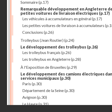
Sommaire
(p.17)
Remarquable développement en Angleterre d
petites voitures de livraison électriques
(p.17)
Les véhicules à accumulateurs en général
(p.17)
Les petites voitures de livraison à accumulateurs
(p.1
Conclusions
(p.26)
Trolleybus (Jean Routier)
(p.24)
Le développement des trolleybus
(p.26)
Les trolleybus français
(p.26)
Les trolleybus en Angleterre
(p.28)
À l'Exposition de Bruxelles
(p.29)
Le développement des camions électriques dan
services municipaux
(p.30)
Paris
(p.30)
Département de la Seine
(p.30)
Avignon
(p.30)
Le Havre
(p.31)
Droits réservés - CNAM
Toulouse
(p.31)