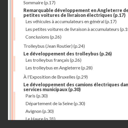
Sommaire
(p.17)
Remarquable développement en Angleterre d
petites voitures de livraison électriques
(p.17)
Les véhicules à accumulateurs en général
(p.17)
Les petites voitures de livraison à accumulateurs
(p.1
Conclusions
(p.26)
Trolleybus (Jean Routier)
(p.24)
Le développement des trolleybus
(p.26)
Les trolleybus français
(p.26)
Les trolleybus en Angleterre
(p.28)
À l'Exposition de Bruxelles
(p.29)
Le développement des camions électriques dan
services municipaux
(p.30)
Paris
(p.30)
Département de la Seine
(p.30)
Avignon
(p.30)
Le Havre
(p.31)
Droits réservés - CNAM
Toulouse
(p.31)